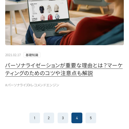
2021.02.17
基礎知識
パーソナライゼーションが重要な理由とは？マーケ
ティングのためのコツや注意点も解説
#パーソナライズ
#レコメンドエンジン
1
2
3
4
5