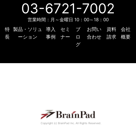
03-6721-7002
営業時間：月～金曜日 10：00～18：00
特
製品・ソリュ
導入
セミ
ブ
お問い
資料
会社
長
ーション
事例
ナー
ロ
合わせ
請求
概要
グ
Copyright (c) BrainPad lnc. All Rights Reserved.