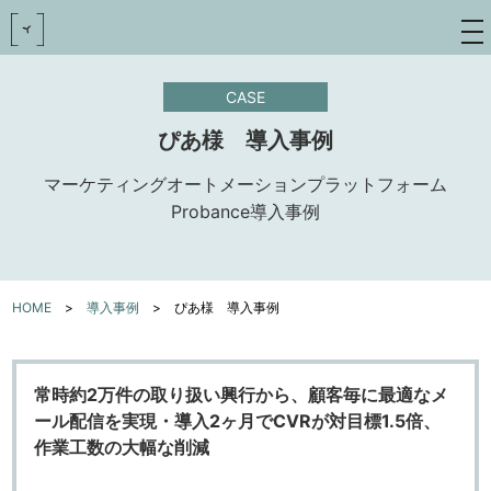
toggle
navigat
CASE
ぴあ様 導入事例
マーケティングオートメーションプラットフォーム
Probance導入事例
HOME
>
導入事例
>
ぴあ様 導入事例
常時約2万件の取り扱い興行から、顧客毎に最適なメ
ール配信を実現・導入2ヶ月でCVRが対目標1.5倍、
作業工数の大幅な削減