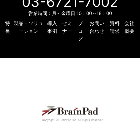
03-6721-7002
営業時間：月～金曜日 10：00～18：00
特
製品・ソリュ
導入
セミ
ブ
お問い
資料
会社
長
ーション
事例
ナー
ロ
合わせ
請求
概要
グ
Copyright (c) BrainPad lnc. All Rights Reserved.