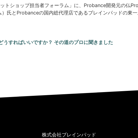
ョップ担当者フォーラム」に、Probance開発元の仏Proban
エム）氏とProbanceの国内総代理店であるブレインパッドの
どうすればいいですか？ その道のプロに聞きました
[ネットショップ担当者フォーラム] MAをネット通販で使いこなすにはどうすればいいですか？ その道のプロに聞きました | Probance
株式会社ブレインパッド