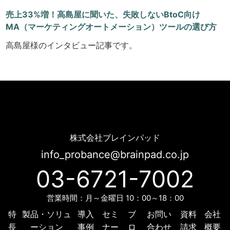
売上33%増！高島屋に聞いた、失敗しないBtoC向け
MA（マーケティングオートメーション）ツールの選び方
高島屋様のインタビュー記事です。
[BITAデジマラボ] 売上33%増！高島屋に聞いた、失敗しないBtoC向けMA（マーケティングオートメーション）ツールの選び方 | Probance
株式会社ブレインパッド
info_probance@brainpad.co.jp
03-6721-7002
営業時間：月～金曜日 10：00～18：00
特
製品・ソリュ
導入
セミ
ブ
お問い
資料
会社
長
ーション
事例
ナー
ロ
合わせ
請求
概要