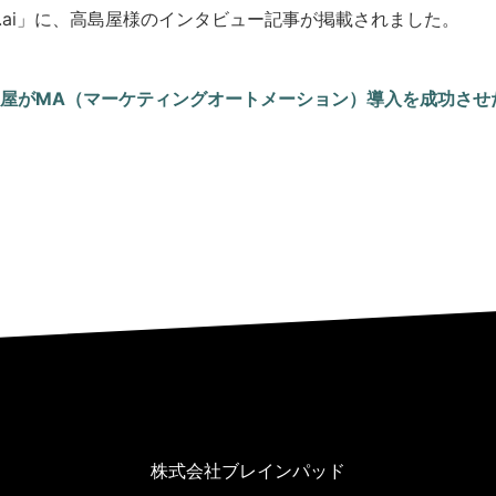
e.ai」に、高島屋様のインタビュー記事が掲載されました。
屋がMA（マーケティングオートメーション）導入を成功させ
[Leage.ai] 「ツール選びはベンダー選び」高島屋がMA（マーケティングオートメーション）導入を成功させた秘訣 | Probance
株式会社ブレインパッド