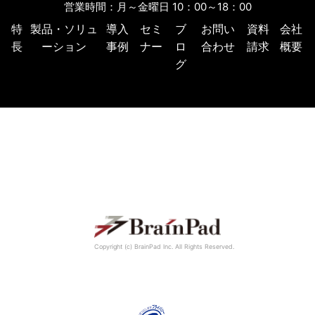
営業時間：月～金曜日 10：00～18：00
特
製品・ソリュ
導入
セミ
ブ
お問い
資料
会社
長
ーション
事例
ナー
ロ
合わせ
請求
概要
グ
Copyright (c) BrainPad lnc. All Rights Reserved.