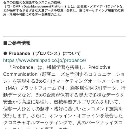
セスの自動化を支援するシステムの総称。
（*2）DMP（Data Management Platform）とは、広告主・メディア・ECサイトな
どが保有するさまざまな大量データを収集・分析し、主にマーケティング用途での利
用・活用を可能にするデータ基盤のこと。
■ご参考情報
● Probance（プロバンス）について
https://www.brainpad.co.jp/probance/
「Probance」は、機械学習を搭載し、Predictive
Communication（顧客ニーズを予測するコミュニケーショ
ン）を実現するBtoC向けマーケティングオートメーション
（MA）プラットフォームです。顧客属性や取引データ、行
動データなど、BtoC企業が保有する膨大で多様なデータを
安全かつ高速に処理し、機械学習アルゴリズムを用いて、
個客一人ひとりの趣味・嗜好に基づいたレコメンド施策を
実行します。さらに、オンライン・オフラインを統合した
クロスチャネルマーケティングで、真のパーソナライズコ