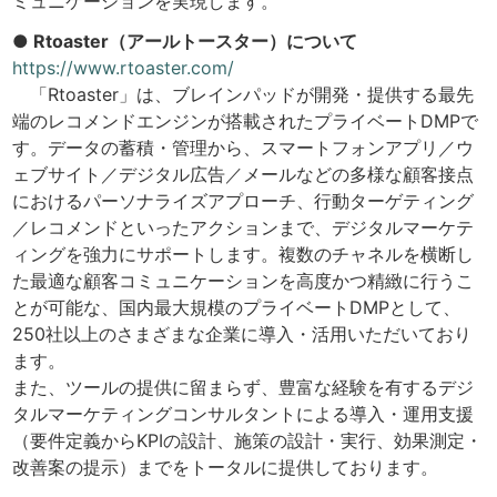
ミュニケーションを実現します。
● Rtoaster（アールトースター）について
https://www.rtoaster.com/
「Rtoaster」は、ブレインパッドが開発・提供する最先
端のレコメンドエンジンが搭載されたプライベートDMPで
す。データの蓄積・管理から、スマートフォンアプリ／ウ
ェブサイト／デジタル広告／メールなどの多様な顧客接点
におけるパーソナライズアプローチ、行動ターゲティング
／レコメンドといったアクションまで、デジタルマーケテ
ィングを強力にサポートします。複数のチャネルを横断し
た最適な顧客コミュニケーションを高度かつ精緻に行うこ
とが可能な、国内最大規模のプライベートDMPとして、
250社以上のさまざまな企業に導入・活用いただいており
ます。
また、ツールの提供に留まらず、豊富な経験を有するデジ
タルマーケティングコンサルタントによる導入・運用支援
（要件定義からKPIの設計、施策の設計・実行、効果測定・
改善案の提示）までをトータルに提供しております。