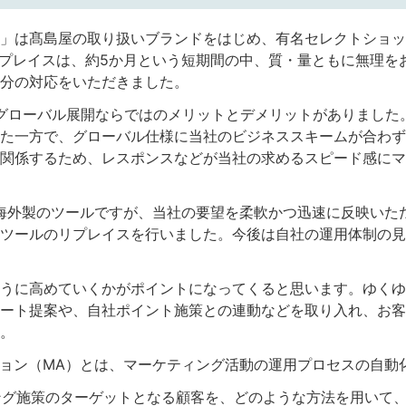
」は髙島屋の取り扱いブランドをはじめ、有名セレクトショッ
リプレイスは、約5か月という短期間の中、質・量ともに無理を
分の対応をいただきました。
ローバル展開ならではのメリットとデメリットがありました。
た一方で、グローバル仕様に当社のビジネススキームが合わず
関係するため、レスポンスなどが当社の求めるスピード感にマ
は、海外製のツールですが、当社の要望を柔軟かつ迅速に反映いた
ツールのリプレイスを行いました。今後は自社の運用体制の見
うに高めていくかがポイントになってくると思います。ゆくゆ
ト提案や、自社ポイント施策との連動などを取り入れ、お客様との
。
ション（MA）とは、マーケティング活動の運用プロセスの自動
ング施策のターゲットとなる顧客を、どのような方法を用いて