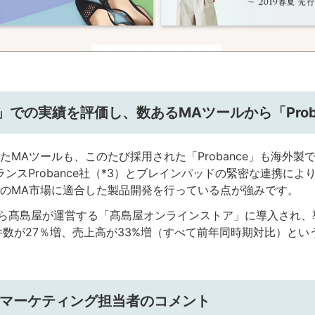
での実績を評価し、数あるMAツールから「Prob
MAツールも、このたび採用された「Probance」も海外製
フランスProbance社（*3）とブレインパッドの緊密な連携
のMA市場に適合した製品開発を行っている点が強みです。
7年から髙島屋が運営する「髙島屋オンラインストア」に導入され
件数が27％増、売上高が33%増（すべて前年同時期対比）と
 マーケティング担当者のコメント