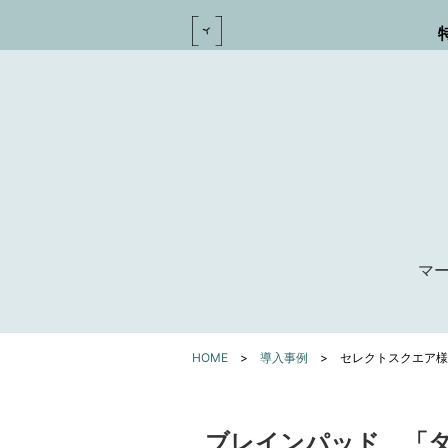
マー
HOME
>
導入事例
>
セレクトスクエア様
ブレインパッド、「