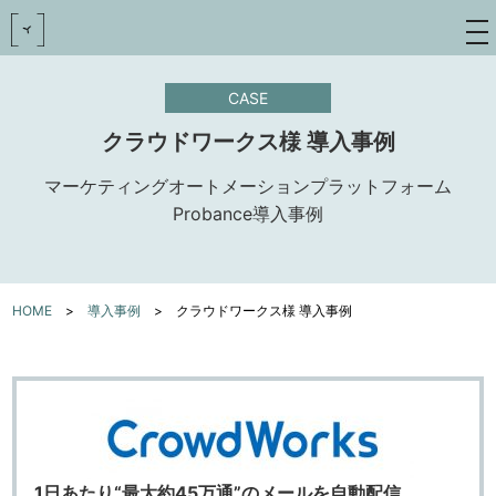
toggle
navigat
CASE
クラウドワークス様 導入事例
マーケティングオートメーションプラットフォーム
Probance導入事例
HOME
>
導入事例
>
クラウドワークス様 導入事例
1日あたり“最大約45万通”のメールを自動配信