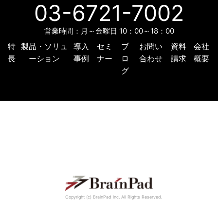
03-6721-7002
営業時間：月～金曜日 10：00～18：00
特
製品・ソリュ
導入
セミ
ブ
お問い
資料
会社
長
ーション
事例
ナー
ロ
合わせ
請求
概要
グ
Copyright (c) BrainPad lnc. All Rights Reserved.