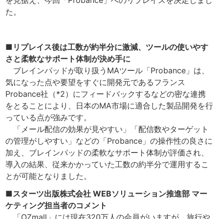
た。
■リプレイス後は工数が約半分に激減、ツールの使いやす
さと柔軟なサポート体制が決め手に
ブレインパッドが取り扱うMAツール「Probance」は、
気になった点や要望をすぐに開発元であるフランス
Probance社（*2）にフィードバックするなどの密な連携
をとることにより、日本のMA市場に適合した製品開発を行
っている点が強みです。
「メール配信の効果が見やすい」「配信数やターゲット
の管理がしやすい」などの「Probance」の操作性の良さに
加え、ブレインパッドの柔軟なサポート体制が評価され、
導入の結果、従来かかっていた工数の約半分で運用するこ
とが可能となりました。
■スターツ出版株式会社 WEBソリューション推進部 マー
ケティング担当者のコメント
「OZmall」には現在320万人の会員がいますが、旅行や