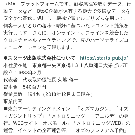
（MA）プラットフォームです。顧客属性や取引データ、行
動データなど、BtoC企業が保有する膨大で多様なデータを
安全かつ高速に処理し、機械学習アルゴリズムを用いて、
個客一人ひとりの趣味・嗜好に基づいたレコメンド施策を
実行します。さらに、オンライン・オフラインを統合した
クロスチャネルマーケティングで、真のパーソナライズコ
ミュニケーションを実現します。
●スターツ出版株式会社について
https://starts-pub.jp/
本社所在地：東京都中央区京橋1-3-1 八重洲口大栄ビル7F
設立：1983年3月
代表者：代表取締役社長 菊地 修一
資本金：540百万円
従業員数：194名（2018年12月末日現在）
事業内容：
■東京マーケティングドメイン：「オズマガジン」「オズ
マガジントリップ」「メトロミニッツ」「アエルデ」の発
行。WEBサイト「オズモール」「メトロミニッツWEB」の
運営。イベントの企画運営等。「オズのプレミアム予約」