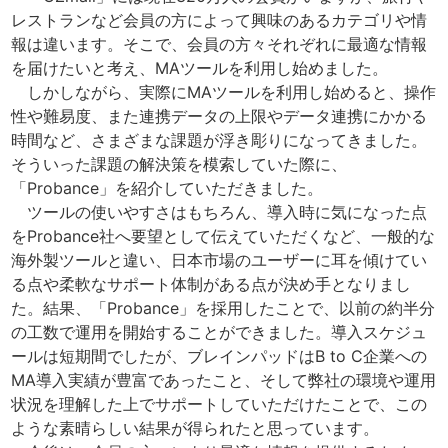
レストランなど会員の方によって興味のあるカテゴリや情
報は違います。そこで、会員の方々それぞれに最適な情報
を届けたいと考え、MAツールを利用し始めました。
しかしながら、実際にMAツールを利用し始めると、操作
性や難易度、また連携データの上限やデータ連携にかかる
時間など、さまざまな課題が浮き彫りになってきました。
そういった課題の解決策を模索していた際に、
「Probance」を紹介していただきました。
ツールの使いやすさはもちろん、導入時に気になった点
をProbance社へ要望として伝えていただくなど、一般的な
海外製ツールと違い、日本市場のユーザーに耳を傾けてい
る点や柔軟なサポート体制がある点が決め手となりまし
た。結果、「Probance」を採用したことで、以前の約半分
の工数で運用を開始することができました。導入スケジュ
ールは短期間でしたが、ブレインパッドはB to C企業への
MA導入実績が豊富であったこと、そして弊社の環境や運用
状況を理解した上でサポートしていただけたことで、この
ような素晴らしい結果が得られたと思っています。