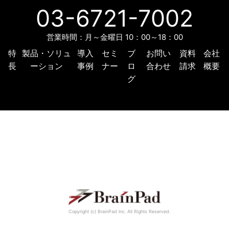
03-6721-7002
営業時間：月～金曜日 10：00～18：00
特
製品・ソリュ
導入
セミ
ブ
お問い
資料
会社
長
ーション
事例
ナー
ロ
合わせ
請求
概要
グ
Copyright (c) BrainPad lnc. All Rights Reserved.