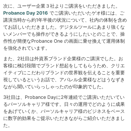
次に、ユーザー企業３社よりご講演をいただきました。
Probance Day 2016
でご講演いただいたゲオ様には、ご
講演当時から約1年半後の状況について、社内の体制を含め
てお話しいただきました。デジタルツールにあまり強くな
いメンバーでも操作ができるようにしたいとのことで、操
作性が簡便なProbance One の画面に乗せ換えて運用体制
を強化されています。
また、2社目は外資系ブランド企業様のご講演でした。お
客様に検討段階でブランド想起をしてもらうため、クリエ
イティブにこだわりブランドの世界観を伝えることを重要
視しているというお話で、アパレル企業様などはうなずき
ながら聞いていらっしゃったのが印象的でした。
3社目は、Probance Dayに2年連続でご講演いただいてい
るパーソルキャリア様です。日々の運用でどのように成果
をあげていくか、パーソルキャリア様のビジネスをベース
に数字的効果をご提示いただきながらご紹介いただきまし
た。