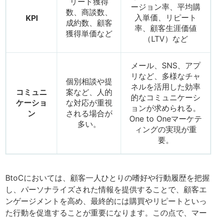
リード獲得
ージョン率、平均購
数、商談数、
入単価、リピート
KPI
成約数、顧客
率、顧客生涯価値
獲得単価など
（LTV）など
メール、SNS、アプ
リなど、多様なチャ
個別相談や提
ネルを活用した効率
コミュニ
案など、人的
的なコミュニケーシ
ケーショ
な対応が重視
ョンが求められる。
ン
される場合が
One to Oneマーケテ
多い。
ィングの実現が重
要。
BtoCにおいては、顧客一人ひとりの嗜好や行動履歴を把握
し、パーソナライズされた情報を提供することで、顧客エ
ンゲージメントを高め、最終的には購買やリピートといっ
た行動を促進することが重要になります。この点で、マー