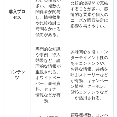
わたる場合が
比較的短期間で完結
多い。複数の
することが多い。感
購入プロ
関係者が関与
情的な要素や個人の
セス
し、情報収集
ニーズが購買決定に
や比較検討に
影響を与えやすい。
時間をかける
傾向がある。
専門的な知識
興味関心を引くエン
や事例、導入
ターテイメント性の
効果など、論
あるコンテンツや、
理的な情報が
お得な情報、共感を
コンテン
重視される。
呼ぶストーリーなど
ツ
ホワイトペー
が有効。キャンペー
パー、事例資
ン情報、クーポン、
料、セミナー
SNSコンテンツなど
情報などが有
が活用される。
効。
顧客獲得数、コンバ