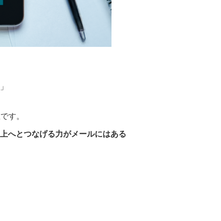
」
在です。
売上へとつなげる力がメールにはある