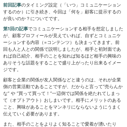
前回記事
のタイミング設定（「いつ」コミュニケーション
するのか）に引き続き、今回は「何を」顧客に提示するの
が良いのか？についてです。
第1回の記事
でコミュニケーションする相手を想定しました
が、顧客プロフィールが見えていれば、自ずとコミュニケ
ーションする内容（=コンテンツ）も決まってきます。前
回も人と人との関係で説明しましたが、相手と初対面であ
れば自己紹介、相手のことを知れば知るほど相手の興味の
ありそうな話題をすることで盛り上がったり出来るイメー
ジです。
顧客と企業の関係が友人関係などと違うのは、それが企業
側の営業活動であることですが、だからと言って”売らんか
な” や ”買って買って！”一辺倒では関係を絶たれてしまっ
て（オプトアウト）おしまいです。相手にメリットのある
こと、興味があることをマンネリにならないようにうまく
伝えていく必要があります。
また、相手のことをよりよく知ることで愛着が湧いたり