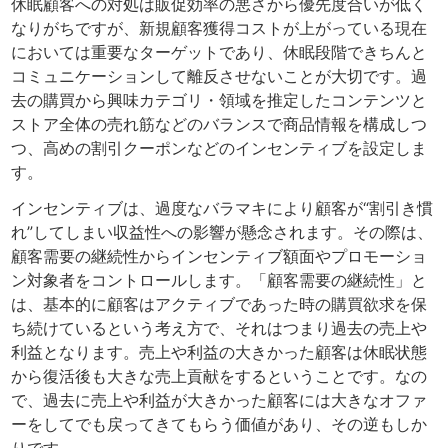
休眠顧客への対処は販促効率の悪さから優先度合いが低く
なりがちですが、新規顧客獲得コストが上がっている現在
においては重要なターゲットであり、休眠段階できちんと
コミュニケーションして離反させないことが大切です。過
去の購買から興味カテゴリ・領域を推定したコンテンツと
ストア全体の売れ筋などのバランスで商品情報を構成しつ
つ、高めの割引クーポンなどのインセンティブを設定しま
す。
インセンティブは、過度なバラマキにより顧客が“割引き慣
れ”してしまい収益性への影響が懸念されます。その際は、
顧客需要の継続性からインセンティブ額面やプロモーショ
ン対象者をコントロールします。「顧客需要の継続性」と
は、基本的に顧客はアクティブであった時の購買欲求を保
ち続けているという考え方で、それはつまり過去の売上や
利益となります。売上や利益の大きかった顧客は休眠状態
から復活後も大きな売上貢献をするということです。なの
で、過去に売上や利益が大きかった顧客には大きなオファ
ーをしてでも戻ってきてもらう価値があり、その逆もしか