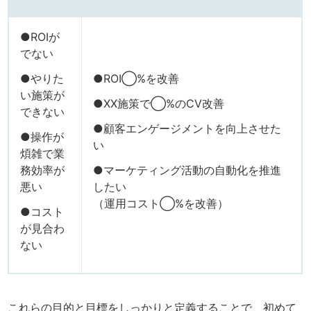
●ROIが
でない
●やりた
●ROI◯%を改善
い施策が
●XX施策で◯%のCV改善
できない
●顧客エンゲージメントを向上させた
●操作が
い
煩雑で業
務効率が
●マーケティング活動の自動化を推進
悪い
したい
（運用コスト◯%を改善）
●コスト
が見合わ
ない
これらの目的と目標をしっかりと定義することで、初めて