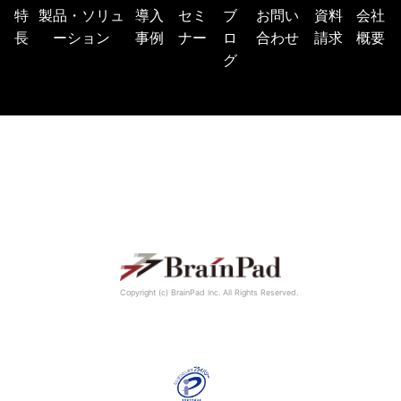
特
製品・ソリュ
導入
セミ
ブ
お問い
資料
会社
長
ーション
事例
ナー
ロ
合わせ
請求
概要
グ
Copyright (c) BrainPad lnc. All Rights Reserved.