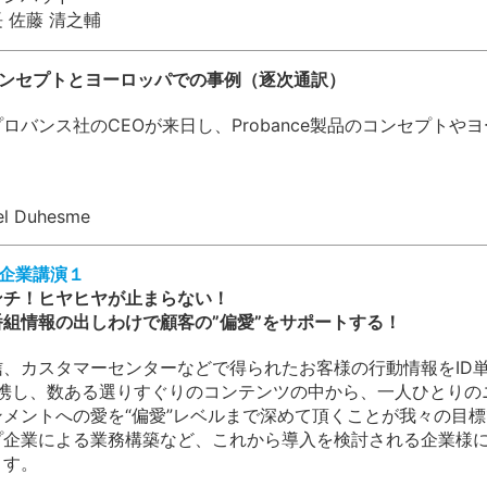
 佐藤 清之輔
eのコンセプトとヨーロッパでの事例（逐次通訳）
ロバンス社のCEOが来日し、Probance製品のコンセプト
l Duhesme
活用企業講演１
ンチ！ヒヤヒヤが止まらない！
組情報の出しわけで顧客の”偏愛”をサポートする！
、カスタマーセンターなどで得られたお客様の行動情報をID単
eと連携し、数ある選りすぐりのコンテンツの中から、一人ひとり
メントへの愛を“偏愛”レベルまで深めて頂くことが我々の目標
プ企業による業務構築など、これから導入を検討される企業様
ます。