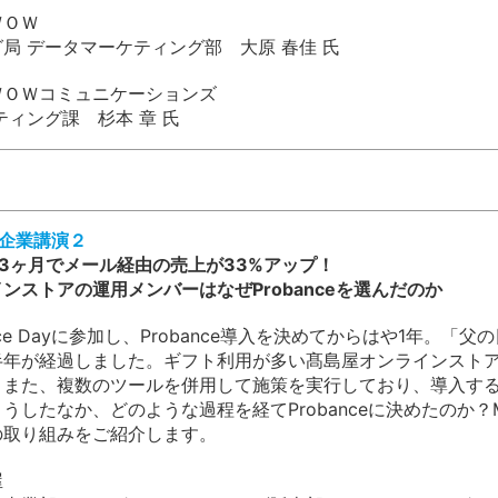
ＷＯＷ
局 データマーケティング部 大原 春佳 氏
ＷＯＷコミュニケーションズ
ティング課 杉本 章 氏
活用企業講演２
3ヶ月でメール経由の売上が33%アップ！
ンストアの運用メンバーはなぜProbanceを選んだのか
nce Dayに参加し、Probance導入を決めてからはや1年。
半年が経過しました。ギフト利用が多い髙島屋オンラインスト
、また、複数のツールを併用して施策を実行しており、導入する
うしたなか、どのような過程を経てProbanceに決めたのか
の取り組みをご紹介します。
屋