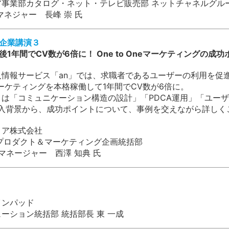
ア事業部カタログ・ネット・テレビ販売部 ネットチャネルグル
マネジャー 長峰 崇 氏
活用企業講演３
導入後1年間でCV数が6倍に！ One to Oneマーケティングの成
情報サービス「an」では、求職者であるユーザーの利用を促進す
neマーケティングを本格稼働して1年間でCV数が6倍に。
は「コミュニケーション構造の設計」「PDCA運用」「ユーザ
eの導入背景から、成功ポイントについて、事例を交えながら詳し
リア株式会社
部 プロダクト＆マーケティング企画統括部
 マネージャー 西澤 知典 氏
インパッド
ーション統括部 統括部長 東 一成