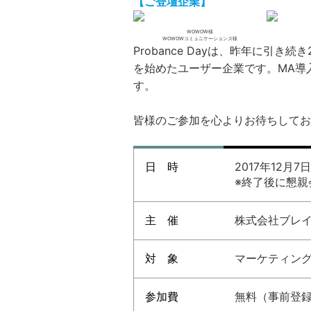
【ご登壇企業】
WOWOW様
WOWOWコミュニケーションズ様
Probance Dayは、昨年に引
を始めたユーザー企業です。MA導
す。
皆様のご参加を心よりお待ちしてお
日 時
2017年12月7
※終了後に懇親
主 催
株式会社ブレ
対 象
マーケティン
参加費
無料（事前登