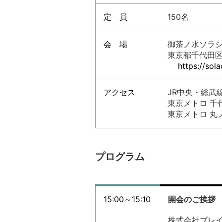
定 員
150名
会 場
御茶ノ水ソラシテ
東京都千代田区
https://solac
アクセス
JR中央・総武
東京メトロ 千
東京メトロ 丸
プログラム
15:00～15:10
開会のご挨拶
株式会社ブレ