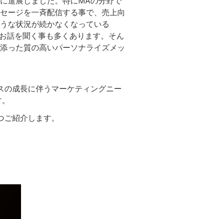
に進展しました。特にMAの分野で
セージを一斉配信
する事で、売上向
うな状況が続かなくなっている
らお話を聞く事も多くあります。
そん
添った質の高いパーソナライズメッ
スの成長に伴うマーケティングニー
す。
つご紹介します。