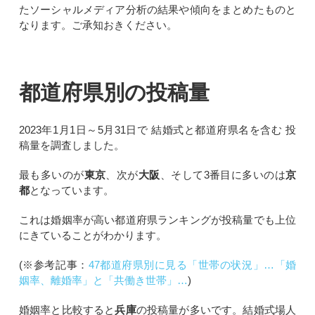
たソーシャルメディア分析の結果や傾向をまとめたものと
なります。ご承知おきください。
都道府県別の投稿量
2023年1月1日～5月31日で 結婚式と都道府県名を含む 投
稿量を調査しました。
最も多いのが
東京
、次が
大阪
、そして3番目に多いのは
京
都
となっています。
これは婚姻率が高い都道府県ランキングが投稿量でも上位
にきていることがわかります。
(※参考記事：
47都道府県別に見る「世帯の状況」…「婚
姻率、離婚率」と「共働き世帯」…
)
婚姻率と比較すると
兵庫
の投稿量が多いです。結婚式場人