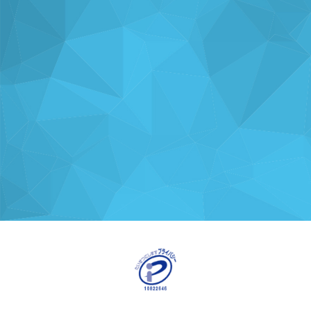
ナレッジを
使い方を
分析・運用を
共有
支援
支援