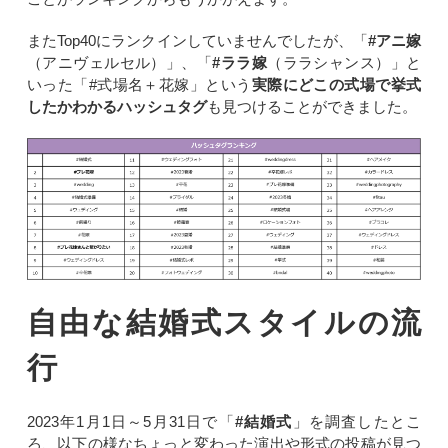
またTop40にランクインしていませんでしたが、「
#アニ嫁
（アニヴェルセル）」、「
#ララ嫁
（ララシャンス）」と
いった「#式場名＋花嫁」という
実際にどこの式場で挙式
したかわかるハッシュタグ
も見つけることができました。
自由な結婚式スタイルの流
行
2023年1月1日～5月31日で「
#結婚式
」を調査したとこ
ろ、以下の様なちょっと変わった演出や形式の投稿が見つ