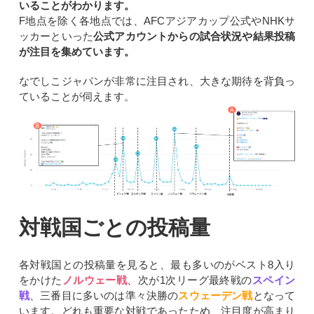
いることがわかります。
F地点を除く各地点では、AFCアジアカップ公式やNHKサ
ッカーといった
公式アカウントからの試合状況や結果投稿
が注目を集めています。
なでしこジャパンが非常に注目され、大きな期待を背負っ
ていることが伺えます。
対戦国ごとの投稿量
各対戦国との投稿量を見ると、最も多いのがベスト8入り
をかけた
ノルウェー戦
、次が1次リーグ最終戦の
スペイン
戦
、三番目に多いのは準々決勝の
スウェーデン戦
となって
います。どれも重要な対戦であったため、注目度が高まり