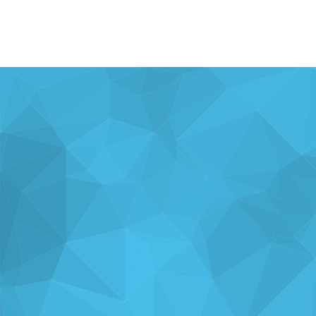
ナレッジを
使い方を
分析・運用を
共有
支援
支援