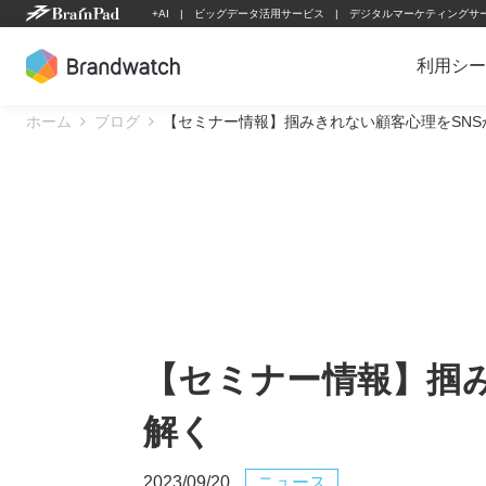
Skip
+AI
ビッグデータ活用サービス
デジタルマーケティングサ
to
content
利用シー
ホーム
ブログ
【セミナー情報】掴みきれない顧客心理をSNS
【セミナー情報】掴み
解く
2023/09/20
ニュース