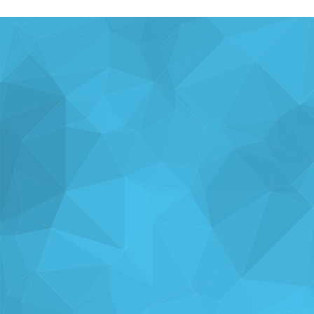
ナレッジを
使い方を
分析・運用を
共有
支援
支援