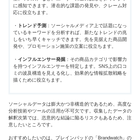
に感知できます。潜在的な課題の発見や、クレーム対
応に役立ちます。
・
トレンド予測
：ソーシャルメディア上で話題になっ
ているキーワードを分析すれば、新たなトレンドの兆
しをいち早くキャッチできます。先を見据えた商品開
発や、プロモーション施策の立案に役立ちます。
・
インフルエンサー発掘
：その商品カテゴリで影響力
を持つインフルエンサーを特定します。SNS上の口コ
ミの波及構造を見える化し、効果的な情報拡散戦略を
描くために役立ちます。
ソーシャルデータは膨大かつ非構造的であるため、高度な
分析技術やツールの活用が不可欠です。収集したデータの
解釈次第では、恣意的な結論に陥るリスクもあるため、注
意したいところです。
おすすめしたいのは、ブレインパッドの「Brandwatch」の