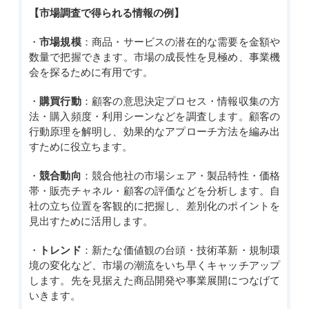
【
市場調査で得られる情報の例
】
・
市場規模
：商品・サービスの潜在的な需要を金額や
数量で把握できます。市場の成長性を見極め、事業機
会を探るために有用です。
・
購買行動
：顧客の意思決定プロセス・情報収集の方
法・購入頻度・利用シーンなどを調査します。顧客の
行動原理を解明し、効果的なアプローチ方法を編み出
すために役立ちます。
・
競合動向
：競合他社の市場シェア・製品特性・価格
帯・販売チャネル・顧客の評価などを分析します。自
社の立ち位置を客観的に把握し、差別化のポイントを
見出すために活用します。
・
トレンド
：新たな価値観の台頭・技術革新・規制環
境の変化など、市場の潮流をいち早くキャッチアップ
します。先を見据えた商品開発や事業展開に
つなげ
て
いきます。