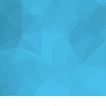
ナレッジを
使い方を
分析・運用を
共有
支援
支援