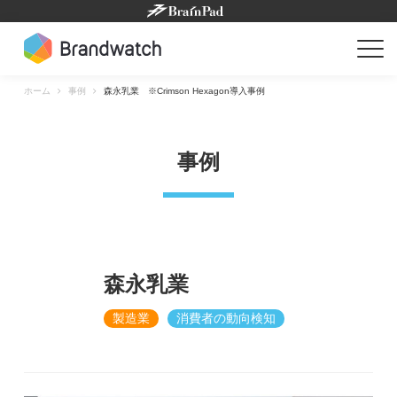
Skip
to
content
ホーム
事例
森永乳業 ※Crimson Hexagon導入事例
事例
森永乳業
製造業
消費者の動向検知