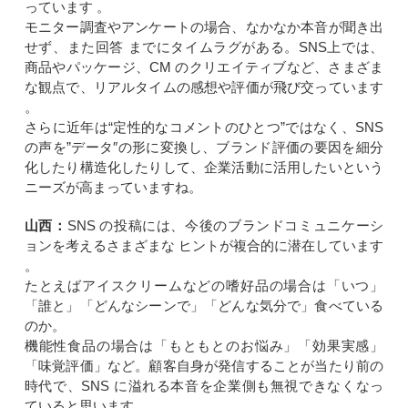
っています 。
モニター調査やアンケートの場合、なかなか本音が聞き出
せず、また回答 までにタイムラグがある。SNS上では、
商品やパッケージ、CM のクリエイティブなど、さまざま
な観点で、リアルタイムの感想や評価が飛び交っています
。
さらに近年は“定性的なコメントのひとつ”ではなく、SNS
の声を”データ″の形に変換し、ブランド評価の要因を細分
化したり構造化したりして、企業活動に活用したいという
ニーズが高まっていますね。
山西：
SNS の投稿には、今後のブランドコミュニケーシ
ョンを考えるさまざまな ヒントが複合的に潜在しています
。
たとえばアイスクリームなどの嗜好品の場合は「いつ」
「誰と」「どんなシーンで」「どんな気分で」食べている
のか。
機能性食品の場合は「もともとのお悩み」「効果実感」
「味覚評価」など。顧客自身が発信することが当たり前の
時代で、SNS に溢れる本音を企業側も無視できなくなっ
ていると思います 。