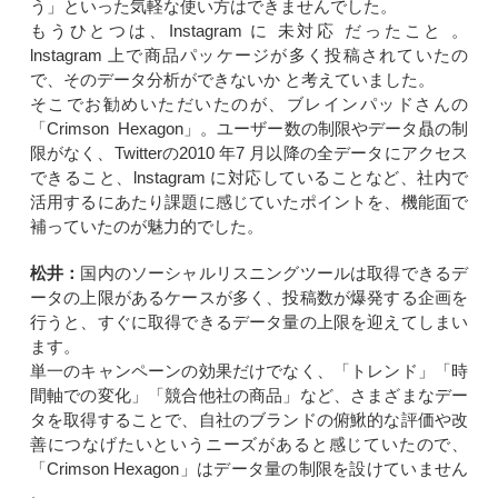
う」といった気軽な使い方はできませんでした。
もうひとつは、Instagram に 未対応 だったこと 。
lnstagram 上で商品パッケージが多く投稿されていたの
で、そのデータ分析ができないか と考えていました。
そこでお勧めいただいたのが、ブレインパッドさんの
「Crimson Hexagon」。ユーザー数の制限やデータ贔の制
限がなく、Twitterの2010 年7 月以降の全データにアクセス
できること、lnstagram に対応していることなど、社内で
活用するにあたり課題に感じていたポイントを、機能面で
補っていたのが魅力的でした。
松井：
国内のソーシャルリスニングツールは取得できるデ
ータの上限があるケースが多く、投稿数が爆発する企画を
行うと、すぐに取得できるデータ量の上限を迎えてしまい
ます。
単一のキャンペーンの効果だけでなく、「トレンド」「時
間軸での変化」「競合他社の商品」など、さまざまなデー
タを取得することで、自社のブランドの俯鰍的な評価や改
善につなげたいというニーズがあると感じていたので、
「Crimson Hexagon」はデータ量の制限を設けていません
。