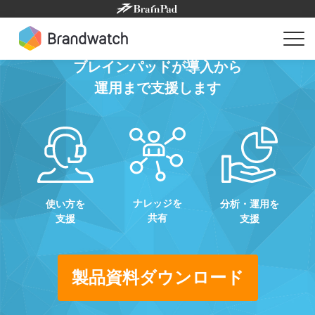
Skip
to
content
ブレインパッドが導入から
運用まで支援します
ナレッジを
使い方を
分析・運用を
共有
支援
支援
製品資料ダウンロード