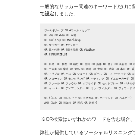
一般的なサッカー関連のキーワードだけに
て設定
しました。
ワールドカップ OR #ワールドカップ 

OR W杯 OR #W杯 OR Ｗ杯 

OR Worldcup OR #Worldcup 

OR サッカー OR #サッカー 

OR 日本代表 OR #日本代表 OR #daihyo 

OR #SAMURAIBLUE 

OR 川島  OR 長友 OR 槙野 OR 吉田 OR 酒井 OR 昌子 OR 長谷部 OR 乾
OR 宇佐美 OR 柴崎 OR 大島 OR 岡崎 OR 大迫 OR 武藤 OR 本田 OR 香川
OR ドリブル OR パス OR シュート OR ゴール OR  フリーキック OR 
OR スローイン OR センタリング OR ヘディング OR イエローカード OR
OR ファール OR ファウル OR オフサイド OR セットプレー OR ペナルテ
OR キーパー OR ディフェンダー OR ミッドフィルダー OR フォワード O
OR ((日本 OR コロンビア OR セネガル OR ポーランド OR ベルギー) 

AND (先制 OR 追加点 OR 同点 OR 逆転)) 
※OR検索はいずれかのワードを含む場合、
弊社が提供しているソーシャルリスニング