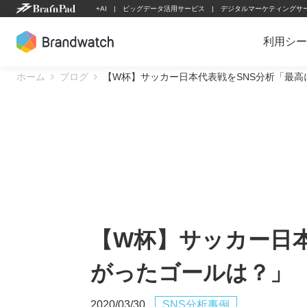
Skip
+AI
ビッグデータ活用サービス
デジタルマーケティングサ
to
content
利用シー
ホーム
ブログ
【W杯】サッカー日本代表戦をSNS分析「最
【W杯】サッカー日本
がったゴールは？」
2020/03/30
SNS分析事例