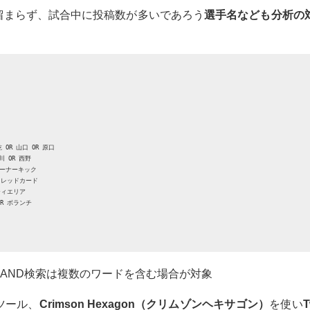
留まらず、試合中に投稿数が多いであろう
選手名なども分析の
 OR 山口 OR 原口 

 OR 西野 

コーナーキック 

 レッドカード 

ィエリア 

R ボランチ 

AND検索は複数のワードを含む場合が対象
ツール、
Crimson Hexagon（クリムゾンヘキサゴン）
を使い
T