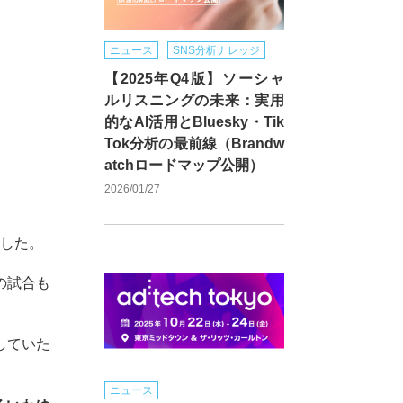
ニュース
SNS分析ナレッジ
【2025年Q4版】ソーシャ
ルリスニングの未来：実用
的なAI活用とBluesky・Tik
Tok分析の最前線（Brandw
atchロードマップ公開）
2026/01/27
ました。
の試合も
していた
ニュース