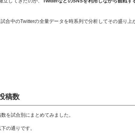
確立してきたのが、
TwitterなどのSNSを利用しながら観戦
合中のTwitterの全量データを時系列で分析してその盛り上
投稿数
稿数を試合別にまとめてみました。
以下の通りです。