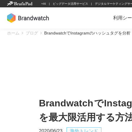
Skip
+AI
ビッグデータ活用サービス
デジタルマーケティングサ
to
content
利用シー
ホーム
ブログ
BrandwatchでInstagramのハッシュタ
BrandwatchでI
を最大限活用する方
2020/06/23
海外トレンド