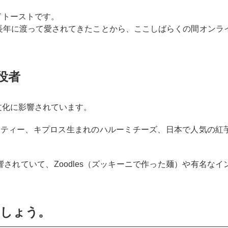
ドトーストです。
長年に渡って愛されてきたことから、ここしばらくの間オンラ
て役者
文化に影響されています。
オカティー、キプロス生まれのハルーミチーズ、日本で人気の紅
されていて、Zoodles（ズッキーニで作った麺）や有名なイ
ましょう。