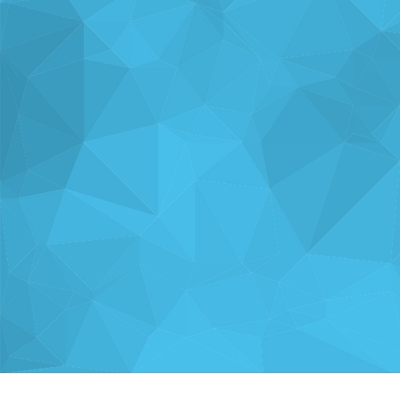
ナレッジを
使い方を
分析・運用を
共有
支援
支援