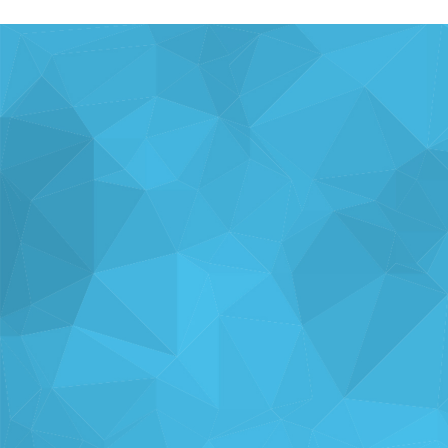
ナレッジを
使い方を
分析・運用を
共有
支援
支援