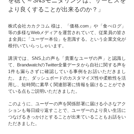
を聴く～SNSモニタリングは、サービスを
より良くすることが出来るのか？」
株式会社カカクコム 様は、「価格.com」や「食べログ」
等の多様なWebメディアを運営されていて、従業員の皆さ
ま全員に「ユーザー本位」を意識する。という企業文化が
根付いていらっしゃいます。
講演では、SNS上の声も「貴重なユーザの声」と認識し
て、BrandwatchのTwitter全量データから自社に関する声を
1件も漏らさずに確認している事例をお話いただきまし
た。 また、ダッシュボードのカスタマイズ性や柔軟性を活
用し、短時間に素早く関連部署に情報を届けることができ
ている点もご説明いただきました。
このように、ユーザーの声を関係部署に届ける小さなアク
ションも毎日繰り返すことで、ユーザーのより良い生活に
つなげるきっかけとすることが出来ていることもお話をい
ただきました。