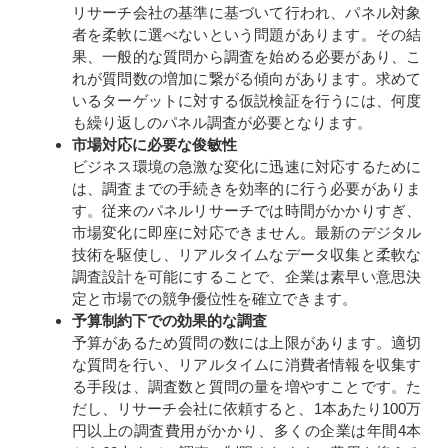
リサーチ会社の基準に基づいて行われ、パネル対象
者を柔軟に選べないという問題があります。その結
果、一般的な質問から調査を始める必要があり、こ
れが質問数の増加に繋がる傾向があります。求めて
いるターゲットに対する仮説検証を行うには、何度
も繰り返しのパネル調査が必要となります。
市場対応に必要な俊敏性
ビジネス環境の急激な変化に迅速に対応するために
は、調査までの手続きを効率的に行う必要がありま
す。従来のパネルリサーチでは時間がかかりすぎ、
市場変化に即座に対応できません。最新のデジタル
技術を駆使し、リアルタイムなデータ収集と柔軟な
調査設計を可能にすることで、企業は素早い意思決
定と市場での競争優位性を確立できます。
予算制約下での効果的な調査
予算があるため質問の数には上限があります。適切
な質問を行い、リアルタイムに消費者情報を収集す
る手段は、調査数と質問の量を増やすことです。た
だし、リサーチ会社に依頼すると、1本あたり100万
円以上の調査費用がかかり、多くの企業は年間4本