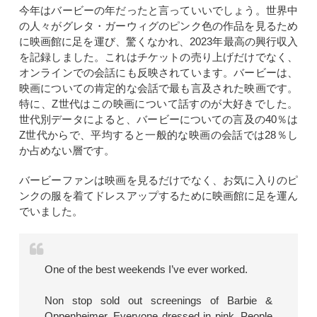
今年はバービーの年だったと言っていいでしょう。世界中
の人々がグレタ・ガーウィグのピンク色の作品を見るため
に映画館に足を運び、驚くなかれ、2023年最高の興行収入
を記録しました。これはチケットの売り上げだけでなく、
オンラインでの会話にも反映されています。バービーは、
映画についての肯定的な会話で最も言及された映画です。
特に、Z世代はこの映画について話すのが大好きでした。
世代別データによると、バービーについての言及の40％は
Z世代からで、平均すると一般的な映画の会話では28％し
か占めない層です。
バービーファンは映画を見るだけでなく、お気に入りのピ
ンクの服を着てドレスアップするために映画館に足を運ん
でいました。
One of the best weekends I’ve ever worked.
Non stop sold out screenings of Barbie &
Oppenheimer. Everyone dressed in pink. People