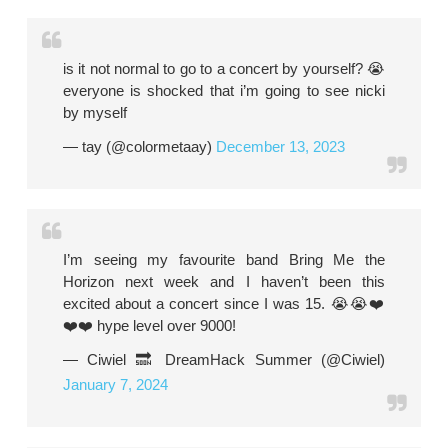
is it not normal to go to a concert by yourself? 😭
everyone is shocked that i’m going to see nicki
by myself
— tay (@colormetaay)
December 13, 2023
I’m seeing my favourite band Bring Me the
Horizon next week and I haven’t been this
excited about a concert since I was 15. 😭😭❤️
❤️❤️ hype level over 9000!
— Ciwiel 🔜 DreamHack Summer (@Ciwiel)
January 7, 2024