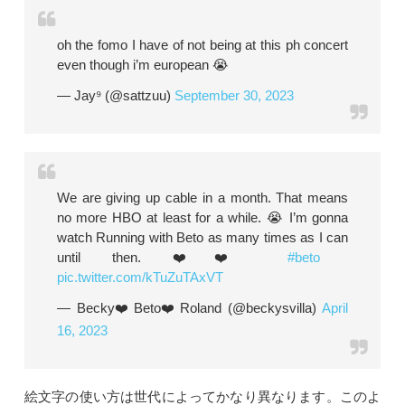
oh the fomo I have of not being at this ph concert
even though i’m european 😭
— Jay⁹ (@sattzuu)
September 30, 2023
We are giving up cable in a month. That means
no more HBO at least for a while. 😭 I’m gonna
watch Running with Beto as many times as I can
until then. ❤️❤️
#beto
pic.twitter.com/kTuZuTAxVT
— Becky❤️Beto❤️Roland (@beckysvilla)
April
16, 2023
絵文字の使い方は世代によってかなり異なります。このよ