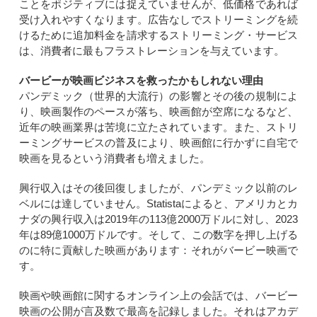
ことをポジティブには捉えていませんが、低価格であれば
受け入れやすくなります。広告なしでストリーミングを続
けるために追加料金を請求するストリーミング・サービス
は、消費者に最もフラストレーションを与えています。
バービーが映画ビジネスを救ったかもしれない理由
パンデミック（世界的大流行）の影響とその後の規制によ
り、映画製作のペースが落ち、映画館が空席になるなど、
近年の映画業界は苦境に立たされています。また、ストリ
ーミングサービスの普及により、映画館に行かずに自宅で
映画を見るという消費者も増えました。
興行収入はその後回復しましたが、パンデミック以前のレ
ベルには達していません。Statistaによると、アメリカとカ
ナダの興行収入は2019年の113億2000万ドルに対し、2023
年は89億1000万ドルです。そして、この数字を押し上げる
のに特に貢献した映画があります：それがバービー映画で
す。
映画や映画館に関するオンライン上の会話では、バービー
映画の公開が言及数で最高を記録しました。それはアカデ