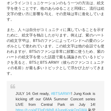
オンラインコミュニケーションのもう一つの方法は、絵文
字を使うことです。他のあらゆることと同様に、流行は絵
文字の使い方に影響を与え、その意味は常に進化していま
す。
また、人々は自分がコミュニティに属していることを示す
ために、絵文字を独占したがります。例えば、紫のハート
の絵文字💜は、BTSのファンによってバンドへの愛のシン
ボルとして使われています。この絵文字は他の会話でも使
われますが、BTSのファンは非常に頻繁に使うため、紫の
ハートの絵文字を使った話題で最も議論されているトピッ
クを見ると、BTSとBTS ARMY（彼らのファンコミュニテ
ィの名前）が最も多いトピックとして浮かび上がってきま
す。
JULY 14: Get ready,
#BTSARMY
! Jung Kook is
kicking off our GMA Summer Concert series
LIVE from Central Park on July 14!
https://t.co/aEFIgFrMbB
#JungKookOnGMA
🎤💜