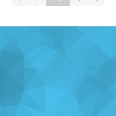
ナレッジを
使い方を
分析・運用を
共有
支援
支援