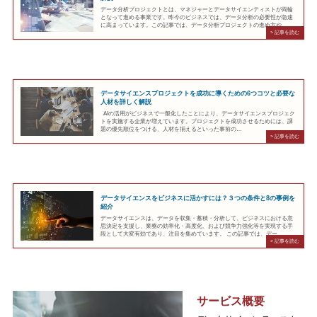
データ分析プロジェクトとは、マネジャーとデータサイエンティストが両輪
となって進める事業です。昨今のビジネスでは、データ分析の必要性が急速
に高まっています。この記事では、データ分析プロジェクトの進め方や…
データサイエンスプロジェクトを成功に導くための6つコツと必要な
人材を詳しく解説
AIの活用がビジネスで一般化したことにより、データサイエンスプロジェク
トを実施する企業が増えています。プロジェクトを成功させるためには、課
題の優先順位をつける、人材を揃えるといった事前の…
データサイエンスをビジネスに活かすには？３つの条件と8の事例を
紹介
データサイエンスは、データを収集・蓄積・分析して、ビジネスにおける意
思決定を支援し、業務の効率化・高度化、および競争力強化等を実現する手
段として大変有効であり、注目を集めています。 この記事では、デー…
サービス概要