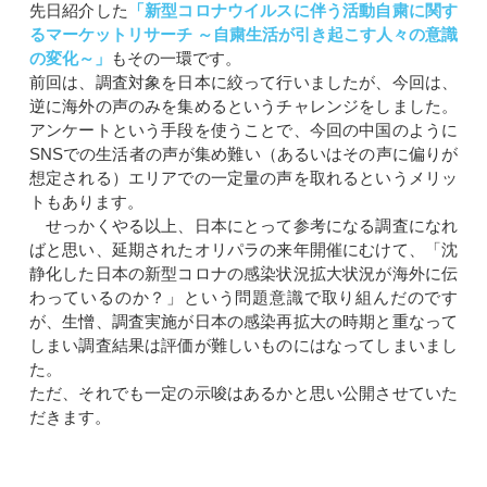
先日紹介した
「新型コロナウイルスに伴う活動自粛に関す
るマーケットリサーチ ～自粛生活が引き起こす人々の意識
の変化～」
もその一環です。
前回は、調査対象を日本に絞って行いましたが、今回は、
逆に海外の声のみを集めるというチャレンジをしました。
アンケートという手段を使うことで、今回の中国のように
SNSでの生活者の声が集め難い（あるいはその声に偏りが
想定される）エリアでの一定量の声を取れるというメリッ
トもあります。
せっかくやる以上、日本にとって参考になる調査になれ
ばと思い、延期されたオリパラの来年開催にむけて、「沈
静化した日本の新型コロナの感染状況拡大状況が海外に伝
わっているのか？」という問題意識で取り組んだのです
が、生憎、調査実施が日本の感染再拡大の時期と重なって
しまい調査結果は評価が難しいものにはなってしまいまし
た。
ただ、それでも一定の示唆はあるかと思い公開させていた
だきます。