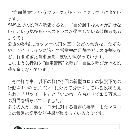
”自粛警察” というフレーズがトピッククラウドに出てい
ます。
SNS上での投稿を調査すると、『自分勝手な人々が許せな
い』という気持ちからストレスが発生している傾向もある
ようです。
公園の砂場にカッターの刃を置くなどの悪質ないたずら
や、ガイドラインに沿って営業中の店舗のガラスを割るな
ど、行き過ぎた自粛強要に波紋が広がっています。
このような行動を ”自粛警察” と呼び、自重を呼びかける投
稿が多くなっていました。
その様な中、以下の様に今回の新型コロナの状況下での
行動を4つのセグメントに分けて分析をしている投稿も見
られ、「リツイート」と「いいね」を合わせて１５万以上
の賛同を得られていました。
多くの人が、新型コロナに対する自粛の姿勢、またマスコ
ミの報道の姿勢など共感が集まっているようです。