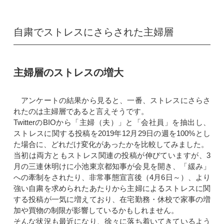
自粛でストレスにさらされた主婦層
主婦層のストレスの増大
アンケートの結果から見ると、一番、ストレスにさらさ
れたのは主婦層であると言えそうです。
TwitterのBIOから「主婦（夫）」と「会社員」を抽出し、
ストレスに関する投稿を2019年12月29日の週を100%とし
た場合に、どれだけ変化があったかを比較してみました。
当初は両方ともストレス関連の投稿が伸びていますが、
3
月の三連休明けに小池東京都知事が会見を開き、「緩み」
への牽制をされたり、
非常事態宣言後（4月6日～）、より
強い自粛を求められたあたりから主婦によるストレスに関
する投稿が一気に増えており、在宅勤務・休校で家事の増
加や買物の制限が影響しているかもしれません。
そんな状況も最近になり、徐々に落ち着いてきているよう