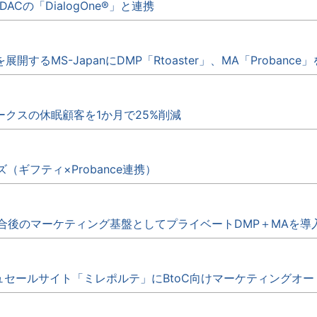
がDACの「DialogOne®」と連携
るMS-JapanにDMP「Rtoaster」、MA「Probance
クスの休眠顧客を1か月で25%削減
（ギフティ×Probance連携）
後のマーケティング基盤としてプライベートDMP＋MAを導入（Rto
ュセールサイト「ミレポルテ」にBtoC向けマーケティングオートメ