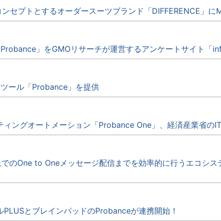
ンセプトとするオーダースーツブランド「DIFFERENCE」にMA
robance」をGMOリサーチが運営するアンケートサイト「in
ール「Probance」を提供
ングオートメーション「Probance One」、経済産業省の
がLINE上でのOne to Oneメッセージ配信までを効率的に行うエコシ
LUSとブレインパッドのProbanceが連携開始！