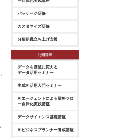
ー自律化実践講座
パッケージ研修
カスタマイズ研修
分析組織立ち上げ支援
公開講座
データを価値に変える
データ活用セミナー
い
生成AI活用入門セミナー
AIエージェントによる業務フロ
ー自律化実践講座
データサイエンス基礎講座
タ
AIビジネスプランナー養成講座