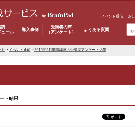
イベント通信
お
開講
受講者の声
導入事例
よくある質問
ジュール
（アンケート）
ダ
ッド
>
イベント通信
>
2019年2月開講講座の受講者アンケート結果
ケート結果