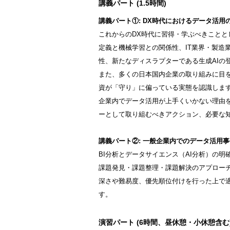
講義パート (1.5時間)
講義パート①: DX時代におけるデータ活用
これからのDX時代に習得・学ぶべきことと
定義と機械学習との関係性、IT業界・製造
性、新たなディスラプターである生成AIの
また、多くの日本国内企業の取り組みに目を
資が「守り」に偏っている実態を認識しま
企業内でデータ活用が上手くいかない理由を
ーとして取り組むべきアクション、必要な
講義パート②: 一般企業内でのデータ活用
BI分析とデータサイエンス（AI分析）の
課題発見・課題整理・課題解決のアプローチ
深さや難易度、優先順位付けを行った上で
す。
演習パート (6時間、昼休憩・小休憩含む