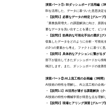
演習パート①: BIダッシュボード活用編（3
BIを活用した、データに基づいた意思決定
・【設問1】必要なデータの特定 [グループ演
「業務負荷増大」の課題解決に向け、原因を
要なデータを洗い出すことを通じて、ビジ
・【設問2】効果的な可視化手法の選択 [グ
収集したデータをどのように分析・可視化
の3つの要素から考え、ファクトに基づく
・【設問3】具体的なアクションに繋がるダッ
部下が提出してきたダッシュボードから情
検討します。また、ダッシュボードの改善
演習パート②:AI上流工程の企画編（3時間
AI技術の特性を理解し、AI上流工程の企
・【設問1-1】AI活用が適する課題解決（
AI技術の特性や機械学習が得意な点を理解
・【設問2】現場ヒアリング演習 [グループ演