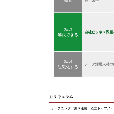
知る
解・習得
Step3
自社ビジネス課題
解決できる
Step4
データ活用人材の
組織化する
カリキュラム
オープニング（庶務連絡、経営トップメッ