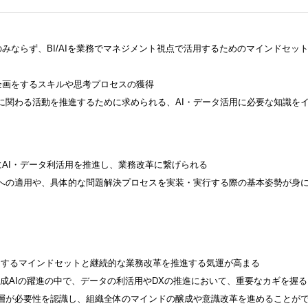
のみならず、BI/AIを業務でマネジメント視点で活用するためのマインドセッ
企画をするスキルや思考プロセスの獲得
に関わる活動を推進するために求められる、AI・データ活用に必要な知識を
にAI・データ利活用を推進し、業務改革に繋げられる
への適用や、具体的な問題解決プロセスを実装・実行する際の基本姿勢が身
ドするマインドセットと継続的な業務改革を推進する気運が高まる
生成AIの躍進の中で、データの利活用やDXの推進において、重要なカギを握る
層が必要性を認識し、組織全体のマインドの醸成や意識改革を進めることが