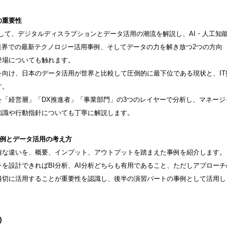
の重要性
して、デジタルディスラプションとデータ活用の潮流を解説し、AI・人工知
業界での最新テクノロジー活用事例、そしてデータの力を解き放つ2つの方向
登場についても触れます。
向け、日本のデータ活用が世界と比較して圧倒的に最下位である現状と、IT
す。
「経営層」「DX推進者」「事業部門」の3つのレイヤーで分析し、マネージ
知識や行動指針についても丁寧に解説します。
事例とデータ活用の考え方
明確な違いを、概要、インプット、アウトプットを踏まえた事例を紹介します。
を設計できればBI分析、AI分析どちらも有用であること、ただしアプローチ
適切に活用することが重要性を認識し、後半の演習パートの事例として活用し
)