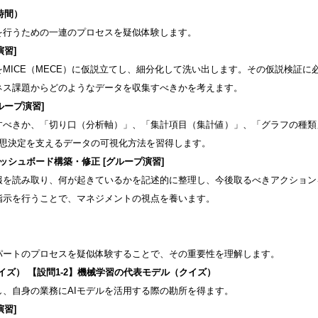
時間）
を行うための一連のプロセスを疑似体験します。
習]
MICE（MECE）に仮説立てし、細分化して洗い出します。その仮説検証に
ネス課題からどのようなデータを収集すべきかを考えます。
ループ演習]
すべきか、「切り口（分析軸）」、「集計項目（集計値）」、「グラフの種類
意思決定を支えるデータの可視化方法を習得します。
シュボード構築・修正 [グループ演習]
報を読み取り、何が起きているかを記述的に整理し、今後取るべきアクション
指示を行うことで、マネジメントの視点を養います。
）
画パートのプロセスを疑似体験することで、その重要性を理解します。
クイズ） 【設問1-2】機械学習の代表モデル（クイズ）
し、自身の業務にAIモデルを活用する際の勘所を得ます。
習]