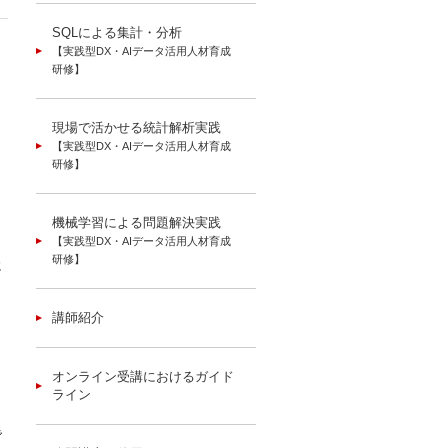
SQLによる集計・分析
【実践型DX・AIデータ活用人材育成
ト
研修】
現場で活かせる統計解析実践
【実践型DX・AIデータ活用人材育成
イ
研修】
機械学習による問題解決実践
【実践型DX・AIデータ活用人材育成
研修】
に
講師紹介
オンライン受講におけるガイド
ライン
で