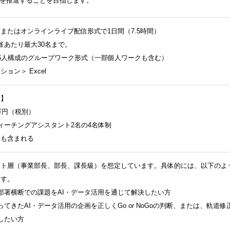
革を推進することを目指します。
またはオンラインライブ配信形式で1日間（7.5時間）
催あたり最大30名まで。
6人構成のグループワーク形式（一部個人ワークも含む）
ョン＞ Excel
合】
万円（税別）
ーチングアシスタント2名の4名体制
も含まれる
ント層（事業部長、部長、課長級）を想定しています。具体的には、以下のよ
ます。
部署横断での課題をAI・データ活用を通じて解決したい方
てきたAI・データ活用の企画を正しくGo or NoGoの判断、または、軌道修
したい方