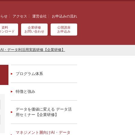
知らせ
アクセス
運営会社
お申込みの流れ
資料
企業研修
公開講座
ウンロード
お問い合わせ
お申込み
AI・データ利活用実践研修【企業研修】
プログラム体系
特徴と強み
データを価値に変える データ活
用セミナー【企業研修】
マネジメント層向けAI・データ