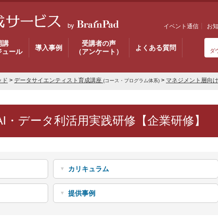
イベント通信
お
開講
受講者の声
導入事例
よくある質問
ジュール
（アンケート）
ダ
ッド
>
データサイエンティスト育成講座
>
マネジメント層向け
(コース・プログラム体系)
AI・データ利活用実践研修【企業研修】
カリキュラム
提供事例