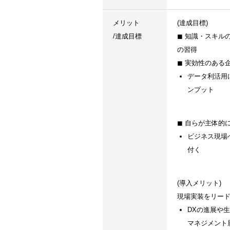
メリット
(達成目標)
/達成目標
◼ 知識・スキル
の習得
◼ 実効性のある
データ利活用
ンプット
◼ 自らが主体的
ビジネス現場
付く
(導入メリット)
現場実装をリー
DXの進展や
マネジメント