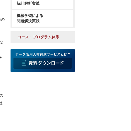
統計解析実践
機械学習による
能の
問題解決実践
コース・プログラム体系
投
ャ
の
ま