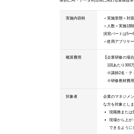
体的にAI・データ利活用に関わる業務改
実施内容例
＜実施形態＞対面
＜人数＞実施1開
演習パートは5〜
＜使用アプリケーシ
概算費用
【企業研修の場
1回あたり300
※講師2名・ティ
※研修教材費用
対象者
企業のマネジメ
な方を対象とし
現職務または
現場から上がっ
できるように