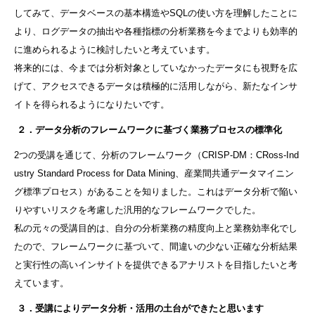
してみて、データベースの基本構造やSQLの使い方を理解したことに
より、ログデータの抽出や各種指標の分析業務を今までよりも効率的
に進められるように検討したいと考えています。
将来的には、今までは分析対象としていなかったデータにも視野を広
げて、アクセスできるデータは積極的に活用しながら、新たなインサ
イトを得られるようになりたいです。
２．データ分析のフレームワークに基づく業務プロセスの標準化
2つの受講を通じて、分析のフレームワーク（CRISP-DM：CRoss-Ind
ustry Standard Process for Data Mining、産業間共通データマイニン
グ標準プロセス）があることを知りました。これはデータ分析で陥い
りやすいリスクを考慮した汎用的なフレームワークでした。
私の元々の受講目的は、自分の分析業務の精度向上と業務効率化でし
たので、フレームワークに基づいて、間違いの少ない正確な分析結果
と実行性の高いインサイトを提供できるアナリストを目指したいと考
えています。
３．受講によりデータ分析・活用の土台ができたと思います