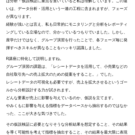
は分析・仮説検証に重点を置いていると私は理解しています。この違
いは、データ分析・活用という一連の工程に含まれますが、フェーズ
が異なります。
経験が浅いとは言え、私も日常的にモニタリングと分析をレポーティ
ングしている立場なので、分かっているつもりでいました。しかし、
座学だけではなく、グループ演習を行ったことで、各フェーズ毎に発
揮すべきスキルが異なることをハッキリ認識しました。
R講座に特化して説明しますね。
グループ演習の課題は、「レシートデータを活用して、小売業などの
自社取引先への売上拡大のための提案をすること。」でした。
レシートデータの可視化も必要ですが、売上を拡大させるというゴー
ルから分析設計する力が試されます。
どんな要素が売上に影響を与えているのか、仮説を立てます。
やみくもに影響を与える指標をデータベースから抽出するのではなか
った、ここが大きな気づきでした。
その仮説検証に必要となりそうな分析結果を想定すること、その結果
を導く可能性を考えて指標を抽出すること、その結果を最大限に表現