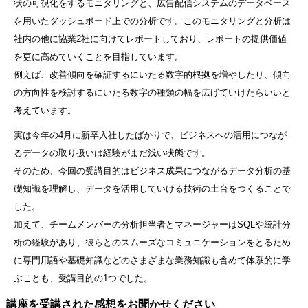
状の可視化をするモニタリングと、広告配信システムのデータベース
を用いたダッシュボード上での分析です。このモニタリングと分析は
社内の他に協業2社に向けてレポートしており、レポートの提供価値
を更に高めていくことを目指しています。
例えば、改善傾向を確証するにいたる数字的根拠を増やしたり、傾向
の方向性を検討するにいたる数字の種類の幅を広げていけたらいいと
考えています。
実は今年の4月に新卒入社したばかりで、ビジネスへの活用につなが
るデータの取り扱いは経験がまだ浅い状態です。
そのため、今回の受講目的はビジネス成果につながるデータ分析の基
礎知識を理解し、データを活用していける技術の土台をつくることで
した。
加えて、チームメンバーの分析担当者とマネージャーはSQLや統計分
析の経験があり、彼らとのスムーズなコミュニケーションをとるため
に専門用語や基礎知識などのさまざまな業務知識も含めて体系的に学
ぶことも、受講目的の1つでした。
講座を受講された感想をお聞かせください