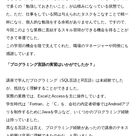
で多くの「勉強しておきたいこと」が山積みになっている状態でし
た。ただ、仕事をしている間は与えられたタスクをこなすことで精一
杯になり、個人的な勉強をする余裕がありませんでした。ですので、
今回このような業務に直結するスキル習得ができる機会を得ることが
できて幸運でした。
この学習の機会を陰で支えてくれた、職場のマネージャーや同僚にも
感謝しています。
「プログラミング言語の実習はいかがでしたか？」
講座で学んだプログラミング（SQL言語とR言語）は未経験でした
が、抵抗なく理解することができました。
実際の業務では、ExcelとAccessを主に操作しています。
学生時代は「Fortran」と「C」を、会社の内定者研修ではAndroidアプ
リを制作するためにJavaを学ぶなど、いくつかのプログラミング経験
は持っていました。
異なる言語とは言え、プログラミング経験があったので講座のテキス
ト範囲は容易に理解できたのかな、と思いました。