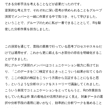
できる分析手法を考えることなどが必要だったのです。
逆算的な考え方で、それぞれに深い思考が求められることをグループ
演習でメンバーと一緒に作業する中で気づき、そして学びました。
ということで、グループのために私が一番できることとして、Rを駆
使した分析作業を担当しました。
この演習を通じて、普段の業務で行っている思考プロセスやスキルだ
けでは通用せず、これから更に鍛えるべき部分の存在を明確化するこ
とができました。
同じグループ演習のメンバーはコミュニケーション能力に長けてお
り、「このデータを〇〇検定するときっとこういう結果が出てくるの
で、ここの仮説の検証をこういう方面から立証することになると思
う」というような分析ロジックをストーリーで議論してくれました。
こういう表現でコミュニケーションをとってもらうと、Rの作業担当
をしていた私は作 業の着地点や活用方針がよく見え、対象データの選
択や分析手段の適用に迷いがなく、効率的に分析ワークを進めること