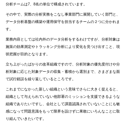
分析チームは7、8名の単位で構成されています。
その中で、実際の分析実務をこなし事業部門に展開していく部門と、
データ分析基盤の構築や運用保守を担当するチームの２つに分かれま
す。
業務内容としては社内外のデータ分析をするわけですが、分析対象は
施策の効果測定やトラッキング分析により変化を見つけ出すこと、現
状把握が目的となります。
立ち上がったばかりの改革組織ですので、分析対象の優先度付けや分
析対象に応じた対象データの収集・蓄積から選別まで、さまざまな面
で試行錯誤を繰り返しているところです。
これまでになかった新しい組織という意味でさらに大きく捉えると、
組織として与えられていない他部署のミッションを支援できるような
組織でありたいですし、会社として課題認識されていないことにも敏
感になって問題意識をもって限界を設けずに果敢にいろんなことに取
り組んでいきたいです。