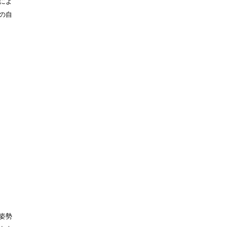
によ
の自
姿勢