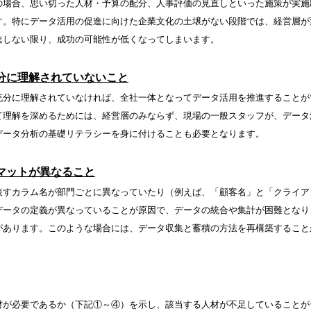
の場合、思い切った人材・予算の配分、人事評価の見直しといった施策が実施
す。特にデータ活用の促進に向けた企業文化の土壌がない段階では、経営層が
進しない限り、成功の可能性が低くなってしまいます。
分に理解されていないこと
充分に理解されていなければ、全社一体となってデータ活用を推進することが
て理解を深めるためには、経営層のみならず、現場の一般スタッフが、データ
データ分析の基礎リテラシーを身に付けることも必要となります。
マットが異なること
表すカラム名が部門ごとに異なっていたり（例えば、「顧客名」と「クライア
データの定義が異なっていることが原因で、データの統合や集計が困難となり
があります。このような場合には、データ収集と蓄積の方法を再構築すること
材が必要であるか（下記①～④）を示し、該当する人材が不足していることが