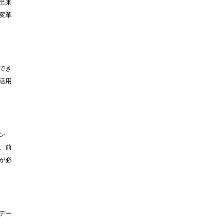
出来
変革
でき
活用
ン
、前
が必
デー