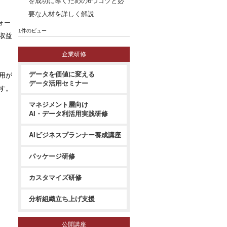
を成功に導くための6つコツと必
要な人材を詳しく解説
フォー
1件のビュー
収益
企業研修
データを価値に変える
用が
データ活用セミナー
す。
マネジメント層向け
AI・データ利活用実践研修
AIビジネスプランナー養成講座
パッケージ研修
カスタマイズ研修
分析組織立ち上げ支援
公開講座