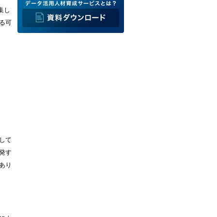
集し
る可
して
発す
あり