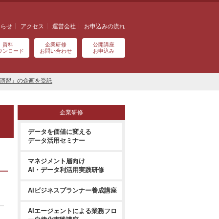
知らせ
アクセス
運営会社
お申込みの流れ
資料
企業研修
公開講座
ウンロード
お問い合わせ
お申込み
ス演習」の企画を受託
企業研修
データを価値に変える
データ活用セミナー
マネジメント層向け
AI・データ利活用実践研修
AIビジネスプランナー養成講座
AIエージェントによる業務フロ