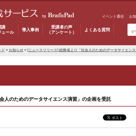
イベント通信
お
開講
受講者の声
導入事例
よくある質問
ジュール
（アンケート）
ダ
ッド
>
お知らせ
>
[ニュースリリース] 総務省より「社会人のためのデータサイエン
「社会人のためのデータサイエンス演習」の企画を受託