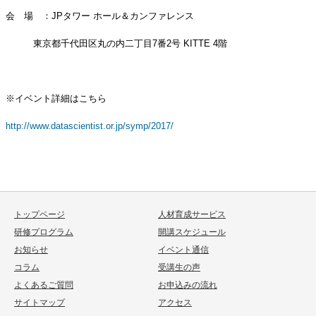
会 場 ：JPタワー ホール＆カンファレンス
東京都千代田区丸の内二丁目7番2号 KITTE 4階
※イベント詳細はこちら
http://www.datascientist.or.jp/symp/2017/
トップページ
人材育成サービス
研修プログラム
開講スケジュール
お知らせ
イベント通信
コラム
受講生の声
よくあるご質問
お申込みの流れ
サイトマップ
アクセス