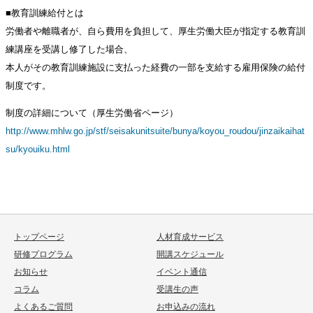
■教育訓練給付とは
労働者や離職者が、自ら費用を負担して、厚生労働大臣が指定する教育訓
練講座を受講し修了した場合、
本人がその教育訓練施設に支払った経費の一部を支給する雇用保険の給付
制度です。
制度の詳細について（厚生労働省ページ）
http://www.mhlw.go.jp/stf/seisakunitsuite/bunya/koyou_roudou/jinzaikaihat
su/kyouiku.html
トップページ
人材育成サービス
研修プログラム
開講スケジュール
お知らせ
イベント通信
コラム
受講生の声
よくあるご質問
お申込みの流れ