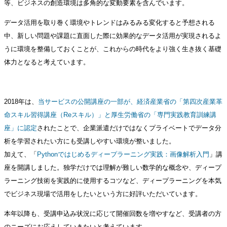
等、ビジネスの創造環境は多角的な変動要素を含んでいます。
データ活用を取り巻く環境やトレンドはみるみる変化すると予想される
中、新しい問題や課題に直面した際に効果的なデータ活用が実現されるよ
うに環境を整備しておくことが、これからの時代をより強く生き抜く基礎
体力となると考えています。
2018年は、
当サービスの公開講座の一部が、経済産業省の「第四次産業革
命スキル習得講座（Reスキル）」と厚生労働省の「専門実践教育訓練講
座」に認定
されたことで、企業派遣だけではなくプライベートでデータ分
析を学習されたい方にも受講しやすい環境が整いました。
加えて、「
Pythonではじめるディープラーニング実践：画像解析入門
」講
座を開講しました。独学だけでは理解が難しい数学的な概念や、ディープ
ラーニング技術を実践的に使用するコツなど、ディープラーニングを本気
でビジネス現場で活用をしたいという方に好評いただいています。
本年以降も、受講申込み状況に応じて開催回数を増やすなど、受講者の方
のニーズにお応えしていきたいと考えています。