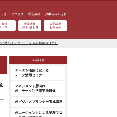
知らせ
アクセス
運営会社
お申込みの流れ
資料
企業研修
公開講座
ウンロード
お問い合わせ
お申込み
部の井上と小林のインタビュー記事が掲載されまし
企業研修
データを価値に変える
データ活用セミナー
載
マネジメント層向け
AI・データ利活用実践研修
AIビジネスプランナー養成講座
AIエージェントによる業務フロ