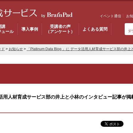
イベント通信
お
開講
受講者の声
導入事例
よくある質問
ジュール
（アンケート）
ダ
ッド
>
お知らせ
>
「Platinum Data Blog 」に データ活用人材育成サービス
 」に データ活用人材育成サービス部の井上と小林のインタビュー記事が掲