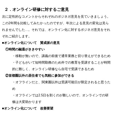
２．オンライン研修に対するご意見
次に定性的なコメントからそれぞれのポジネガ意見を見ていきましょう。
この2年間を比較してみたかったのですが、年次による意見の変化は見ら
れませんでした…。それでは、オンライン化に対するポジネガ意見をそれ
ぞれご紹介します。
■
オンライン化について 賛成派の意見
①時間の融通がききやすい
・移動が無いので、講義の前後で通常業務と切り替えができるため
・子どもがいて短時間勤務のため外での教育を受講することが時間
的に難しく、オンライン研修なら自宅で受講できるため
②首都圏以外の居住者でも気軽に参加ができる
・オフラインだと、関東圏以外は受講可能日が限定されると思うた
め
・オフラインでは2.5日を割くのが難しいので、オンラインでの研
修は大変助かります
■
オンライン化について 改善要望