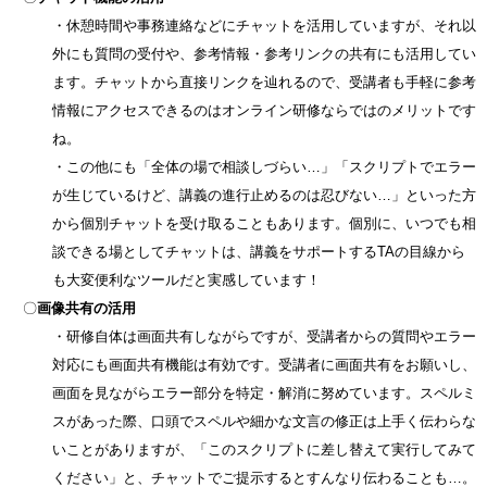
・休憩時間や事務連絡などにチャットを活用していますが、それ以
外にも質問の受付や、参考情報・参考リンクの共有にも活用してい
ます。チャットから直接リンクを辿れるので、受講者も手軽に参考
情報にアクセスできるのはオンライン研修ならではのメリットです
ね。
・この他にも「全体の場で相談しづらい…」「スクリプトでエラー
が生じているけど、講義の進行止めるのは忍びない…」といった方
から個別チャットを受け取ることもあります。個別に、いつでも相
談できる場としてチャットは、講義をサポートするTAの目線から
も大変便利なツールだと実感しています！
〇
画像共有の活用
・研修自体は画面共有しながらですが、受講者からの質問やエラー
対応にも画面共有機能は有効です。受講者に画面共有をお願いし、
画面を見ながらエラー部分を特定・解消に努めています。スペルミ
スがあった際、口頭でスペルや細かな文言の修正は上手く伝わらな
いことがありますが、「このスクリプトに差し替えて実行してみて
ください」と、チャットでご提示するとすんなり伝わることも…。